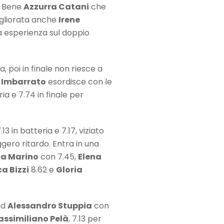
i. Bene
Azzurra Catani
che
migliorata anche
Irene
ma esperienza sul doppio
, poi in finale non riesce a
e Imbarrato
esordisce con le
ia e 7.74 in finale per
13 in batteria e 7.17, viziato
gero ritardo. Entra in una
ia Marino
con 7.45,
Elena
a Bizzi
8.62 e
Gloria
ed
Alessandro Stuppia
con
ssimiliano Pelà
, 7.13 per