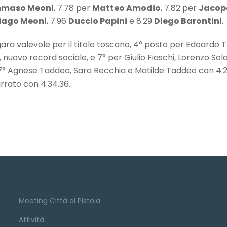
maso Meoni
, 7.78 per
Matteo Amodio
, 7.82 per
Jacop
iago Meoni
, 7.96
Duccio Papini
e 8.29
Diego Barontini
.
 gara valevole per il titolo toscano, 4° posto per Edoardo 
, nuovo record sociale, e 7° per Giulio Fiaschi, Lorenzo Sol
7° Agnese Taddeo, Sara Recchia e Matilde Taddeo con 4:28
rrato con 4:34.36.
Meeting Città di Pistoia
Attività