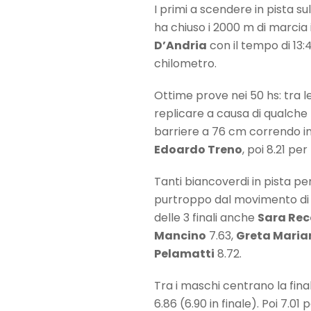
I primi a scendere in pista sul
ha chiuso i 2000 m di marcia 
D’Andria
con il tempo di 13:4
chilometro.
Ottime prove nei 50 hs: tra 
replicare a causa di qualch
barriere a 76 cm correndo in 8
Edoardo Treno
, poi 8.21 per
Tanti biancoverdi in pista pe
purtroppo dal movimento di un
delle 3 finali anche
Sara Rec
Mancino
7.63,
Greta Maria
Pelamatti
8.72.
Tra i maschi centrano la fin
6.86 (6.90 in finale). Poi 7.01 