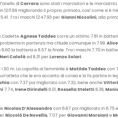
l’anello di
Carrara
sono stati i marciatori e le marciatric
in 12:11.89 migliorando il proprio primato, così come si è 
5.41. Tra i maschi 12:47.93 per
Gianni Niccolini
, alla pri
le Cadette
Agnese Taddeo
corre un ottimo 7.81 in batteria
e problema in partenza ma chiude comunque in 7.99.
Alic
.60 la batteria e 8.57 la finale. Tra i maschi 7.70 in batter
Neri Calafà
ed 8.31 per
Lorenzo Solari
.
r i 50 m. La capofila al femminile è
Matilde Taddeo
con 7.
’atleta che le era accanto di corsia e la fa partire in leg
chia
con 7.37 poi migliorato con 7.32, bene anche
Vittor
ni
7.74,
Irene Dirindelli
8.01,
Rossella Steletti
8.39,
Monic
ale
Nicolas D’Alessandro
con 6.87 poi migliorato in 6.75 
per
Niccolò De Novellis
, 7.07 per
Giovanni Morsiani
e
Ma