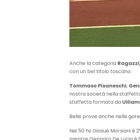
Anche la categoria
Ragazzi
con un bel titolo toscano.
Tommaso Pisaneschi
,
Gen
nostra società nella staffett
staffetta formata da
Uiliam
Belle prove anche nelle gare i
Nei 50 hs Giosuè Morsiani è 2°
mentre Gennaro De Lucia è 6° 