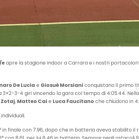
/e
apre la stagione Indoor a Carrara e i nostri portacolori
naro De Lucia
e
Giosuè Morsiani
conquistano il primo t
a 3×2-3-4 giri vincendo la gara col tempo di 4:05.44. Nell
 Zotaj
,
Matteo Cai
e
Luca Faucitano
che chiudono in 4:
ndividuali.
 in finale con 7.96, dopo che in batteria aveva stabilito il
con 8.61, per lui 8.46 in batteria. Sempre negli ostacoli 