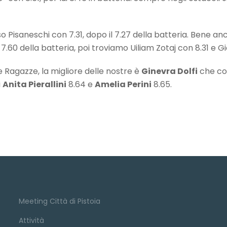
 Pisaneschi con 7.31, dopo il 7.27 della batteria. Bene an
il 7.60 della batteria, poi troviamo Uiliam Zotaj con 8.31 e 
Ragazze, la migliore delle nostre è
Ginevra Dolfi
che cor
i
Anita Pierallini
8.64 e
Amelia Perini
8.65.
Meeting Città di Pistoia
Attività