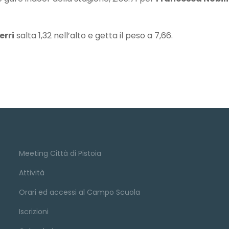
erri
salta 1,32 nell’alto e getta il peso a 7,66.
Meeting Città di Pistoia
Attività
Orari ed accessi al Campo Scuola
Iscrizioni