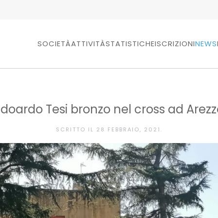
SOCIETÀ
ATTIVITÀ
STATISTICHE
ISCRIZIONI
NEWS
Edoardo Tesi bronzo nel cross ad Arezz
SCRITTO IL
28 FEBBRAIO, 2021
.