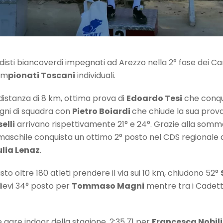
ndisti biancoverdi impegnati ad Arezzo nella 2° fase dei Ca
am
pionati Toscani
individuali.
a distanza di 8 km, ottima prova di
Edoardo Tesi
che conqui
gni di squadra con
Pietro Boiardi
che chiude la sua prov
elli
arrivano rispettivamente 21° e 24°. Grazie alla somm
r maschile conquista un ottimo 2° posto nel CDS regionale d
ulia Lenaz
.
sto oltre 180 atleti prendere il via sui 10 km, chiudono 52°
Allievi 34° posto per
Tommaso Magni
mentre tra i Cadett
me gare indoor della stagione, 2:35.71 per
Francesca Nobili