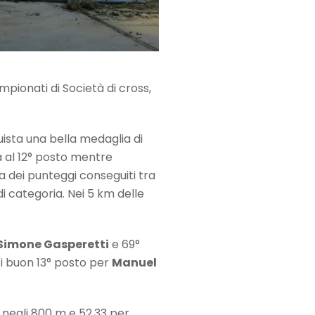
mpionati di Società di cross,
sta una bella medaglia di
a al 12° posto mentre
a dei punteggi conseguiti tra
i categoria. Nei 5 km delle
Simone Gasperetti
e 69°
i buon 13° posto per
Manuel
negli 800 m e 52.33 per