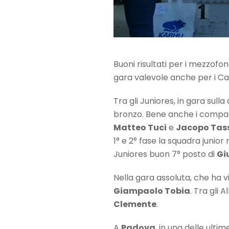
Buoni risultati per i mezzofo
gara valevole anche per i C
Tra gli Juniores, in gara sull
bronzo. Bene anche i compa
Matteo Tuci
e
Jacopo Tass
1° e 2° fase la squadra junio
Juniores buon 7° posto di
Gi
Nella gara assoluta, che ha vi
Giampaolo Tobia
. Tra gli 
Clemente
.
A
Padova
, in una delle ulti