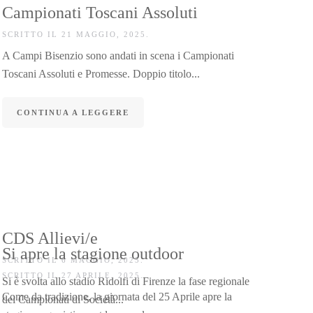
Campionati Toscani Assoluti
SCRITTO IL
21 MAGGIO, 2025
.
A Campi Bisenzio sono andati in scena i Campionati
Toscani Assoluti e Promesse. Doppio titolo...
CONTINUA A LEGGERE
CDS Allievi/e
Si apre la stagione outdoor
SCRITTO IL
6 MAGGIO, 2025
.
SCRITTO IL
27 APRILE, 2025
.
Si è svolta allo stadio Ridolfi di Firenze la fase regionale
Come da tradizione, la giornata del 25 Aprile apre la
dei Campionati di Società...