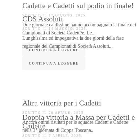
Cadette e Cadetti sul podio in finale!
SCRITTO IL
17 GIUGNO, 2025
.
CDS Assoluti
Due giornate caldissime hanno accompagnato la finale dei
SCRITTO IL
14 MAGGIO, 2025
.
Campionati di Società Cadetti/e. Le...
Lunghissima ed impegnativa la due giorni della fase
regionale dei Campionati di Società Assoluti...
CONTINUA A LEGGERE
CONTINUA A LEGGERE
Altra vittoria per i Cadetti
SCRITTO IL
28 APRILE, 2025
.
Doppia vittoria a Massa per Cadetti e
Ancora ottimi risultati per le squadre Cadetti e Cadette
Cadette
nella 3° giornata di Coppa Toscana...
SCRITTO IL
7 APRILE, 2025
.