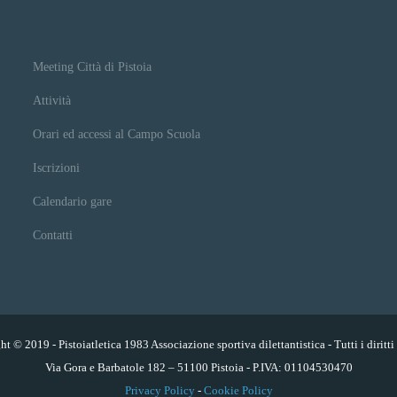
Meeting Città di Pistoia
Attività
Orari ed accessi al Campo Scuola
Iscrizioni
Calendario gare
Contatti
t © 2019 - Pistoiatletica 1983 Associazione sportiva dilettantistica - Tutti i diritti 
Via Gora e Barbatole 182 – 51100 Pistoia - P.IVA: 01104530470
Privacy Policy
-
Cookie Policy