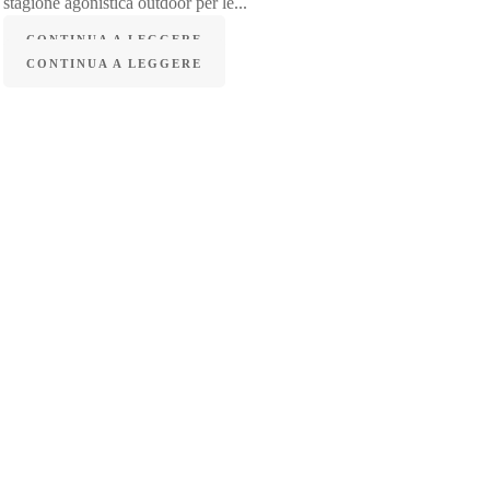
stagione agonistica outdoor per le...
CONTINUA A LEGGERE
CONTINUA A LEGGERE