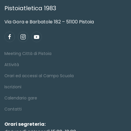
Pistoiatletica 1983
Via Gora e Barbatole 182 – 51100 Pistoia
Meeting Città di Pistoia
Attività
Orari ed accessi al Campo Scuola
Iscrizioni
Calendario gare
Contatti
Orari segreteria: