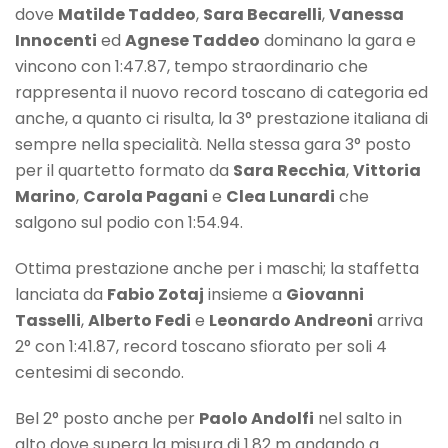
dove
Matilde Taddeo
,
Sara Becarelli
,
Vanessa
Innocenti
ed
Agnese Taddeo
dominano la gara e
vincono con 1:47.87, tempo straordinario che
rappresenta il nuovo record toscano di categoria ed
anche, a quanto ci risulta, la 3° prestazione italiana di
sempre nella specialità. Nella stessa gara 3° posto
per il quartetto formato da
Sara Recchia
,
Vittoria
Marino
,
Carola Pagani
e
Clea Lunardi
che
salgono sul podio con 1:54.94.
Ottima prestazione anche per i maschi; la staffetta
lanciata da
Fabio Zotaj
insieme a
Giovanni
Tasselli
,
Alberto Fedi
e
Leonardo Andreoni
arriva
2° con 1:41.87, record toscano sfiorato per soli 4
centesimi di secondo.
Bel 2° posto anche per
Paolo Andolfi
nel salto in
alto dove supera la misura di 1.82 m andando a