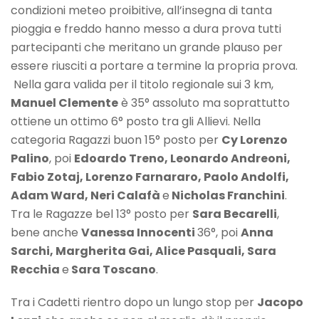
condizioni meteo proibitive, all’insegna di tanta
pioggia e freddo hanno messo a dura prova tutti
partecipanti che meritano un grande plauso per
essere riusciti a portare a termine la propria prova.
Nella gara valida per il titolo regionale sui 3 km,
Manuel Clemente
è 35° assoluto ma soprattutto
ottiene un ottimo 6° posto tra gli Allievi. Nella
categoria Ragazzi buon 15° posto per
Cy Lorenzo
Palino
, poi
Edoardo Treno, Leonardo Andreoni,
Fabio Zotaj, Lorenzo Farnararo, Paolo Andolfi,
Adam Ward, Neri Calafà
e
Nicholas Franchini
.
Tra le Ragazze bel 13° posto per
Sara Becarelli
,
bene anche
Vanessa Innocenti
36°, poi
Anna
Sarchi, Margherita Gai, Alice Pasquali, Sara
Recchia
e
Sara Toscano
.
Tra i Cadetti rientro dopo un lungo stop per
Jacopo