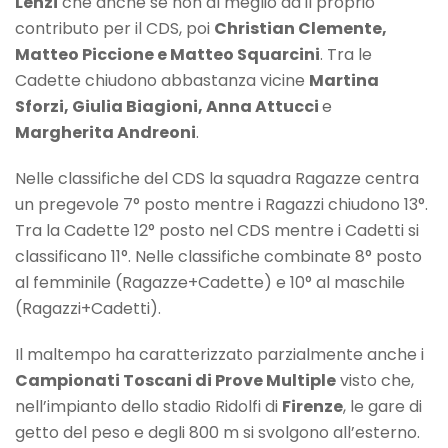
Lenzi
che anche se non al meglio dà il proprio
contributo per il CDS, poi
Christian Clemente,
Matteo Piccione e Matteo Squarcini
. Tra le
Cadette chiudono abbastanza vicine
Martina
Sforzi, Giulia Biagioni, Anna Attucci
e
Margherita Andreoni
.
Nelle classifiche del CDS la squadra Ragazze centra
un pregevole 7° posto mentre i Ragazzi chiudono 13°.
Tra la Cadette 12° posto nel CDS mentre i Cadetti si
classificano 11°. Nelle classifiche combinate 8° posto
al femminile (Ragazze+Cadette) e 10° al maschile
(Ragazzi+Cadetti).
Il maltempo ha caratterizzato parzialmente anche i
Campionati Toscani di Prove Multiple
visto che,
nell’impianto dello stadio Ridolfi di
Firenze
, le gare di
getto del peso e degli 800 m si svolgono all’esterno.