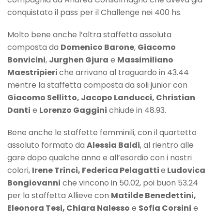
conquistato il pass per il Challenge nei 400 hs.
Molto bene anche l’altra staffetta assoluta
composta da
Domenico Barone
,
Giacomo
Bonvicini
,
Jurghen Gjura
e
Massimiliano
Maestripieri
che arrivano al traguardo in 43.44
mentre la staffetta composta da soli junior con
Giacomo Sellitto, Jacopo Landucci, Christian
Danti
e
Lorenzo Gaggini
chiude in 48.93.
Bene anche le staffette femminili, con il quartetto
assoluto formato da
Alessia Baldi
, al rientro alle
gare dopo qualche anno e all’esordio con i nostri
colori,
Irene Trinci, Federica Pelagatti
e
Ludovica
Bongiovanni
che vincono in 50.02, poi buon 53.24
per la staffetta Allieve con
Matilde Benedettini,
Eleonora Tesi, Chiara Nalesso
e
Sofia Corsini
e