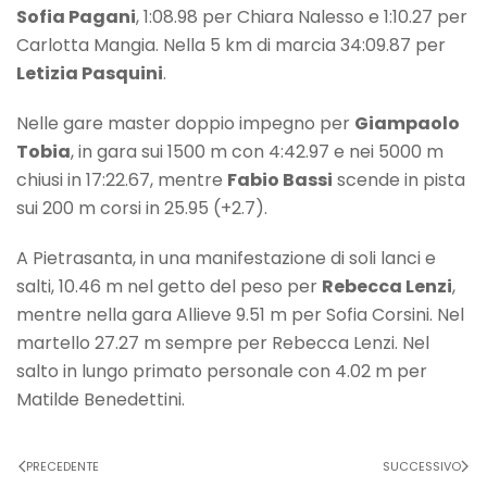
Sofia Pagani
, 1:08.98 per Chiara Nalesso e 1:10.27 per
Carlotta Mangia. Nella 5 km di marcia 34:09.87 per
Letizia Pasquini
.
Nelle gare master doppio impegno per
Giampaolo
Tobia
, in gara sui 1500 m con 4:42.97 e nei 5000 m
chiusi in 17:22.67, mentre
Fabio Bassi
scende in pista
sui 200 m corsi in 25.95 (+2.7).
A Pietrasanta, in una manifestazione di soli lanci e
salti, 10.46 m nel getto del peso per
Rebecca Lenzi
,
mentre nella gara Allieve 9.51 m per Sofia Corsini. Nel
martello 27.27 m sempre per Rebecca Lenzi. Nel
salto in lungo primato personale con 4.02 m per
Matilde Benedettini.
PRECEDENTE
SUCCESSIVO