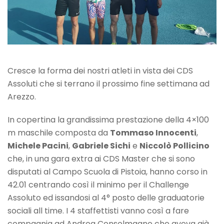
Cresce la forma dei nostri atleti in vista dei CDS
Assoluti che si terrano il prossimo fine settimana ad
Arezzo.
In copertina la grandissima prestazione della 4×100
m maschile composta da
Tommaso Innocenti
,
Michele Pacini
,
Gabriele Sichi
e
Niccolò Pollicino
che, in una gara extra ai CDS Master che si sono
disputati al Campo Scuola di Pistoia, hanno corso in
42.01 centrando così il minimo per il Challenge
Assoluto ed issandosi al 4° posto delle graduatorie
sociali all time. I 4 staffettisti vanno così a fare
compagnia ad Andrea Consolmagno che aveva già