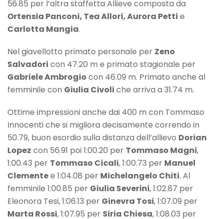
56.85 per l’altra staffetta Allieve composta da
Ortensia Panconi, Tea Allori, Aurora Petti
e
Carlotta Mangia
.
Nel giavellotto primato personale per
Zeno
Salvadori
con 47.20 m e primato stagionale per
Gabriele Ambrogio
con 46.09 m. Primato anche al
femminile con
Giulia Civoli
che arriva a 31.74 m.
Ottime impressioni anche dai 400 m con Tommaso
Innocenti che si migliora decisamente correndo in
50.79, buon esordio sulla distanza dell’allievo
Dorian
Lopez
con 56.91 poi 1:00.20 per
Tommaso Magni
,
1:00.43 per
Tommaso Cicali
, 1:00.73 per
Manuel
Clemente
e 1:04.08 per
Michelangelo Chiti
. Al
femminile 1:00.85 per
Giulia Severini
, 1:02.87 per
Eleonora Tesi, 1:06.13 per
Ginevra Tosi
, 1:07.09 per
Marta Rossi
, 1:07.95 per
Siria Chiesa
, 1:08.03 per